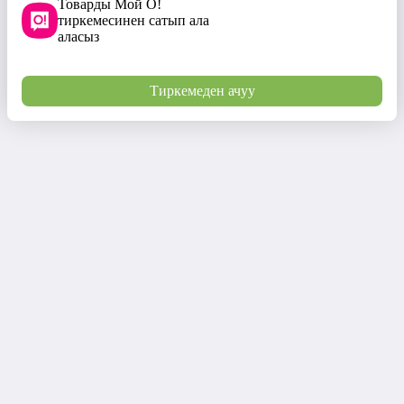
Товарды Мой О!
тиркемесинен сатып ала
аласыз
Тиркемеден ачуу