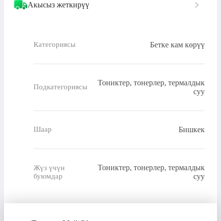
Акысыз жеткирүү
Бетке кам көрүү
Категориясы
Тониктер, тонерлер, термалдык
Подкатегориясы
суу
Бишкек
Шаар
Тониктер, тонерлер, термалдык
Жүз үчүн
буюмдар
суу