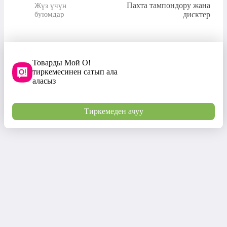
Пахта тампондору жана
Жүз үчүн
буюмдар
дисктер
Товарды Мой О!
тиркемесинен сатып ала
аласыз
Тиркемеден ачуу