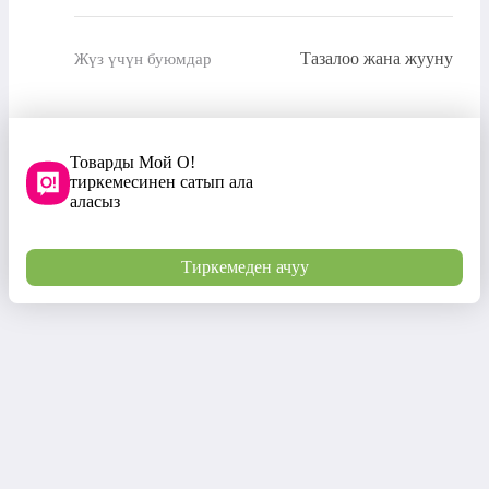
Тазалоо жана жууну
Жүз үчүн буюмдар
Товарды Мой О!
тиркемесинен сатып ала
аласыз
Тиркемеден ачуу