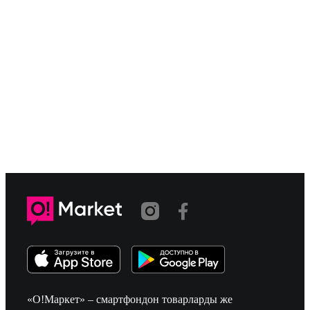
«О!Маркет» – смартфондон товарларды же