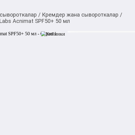
 сывороткалар
/
Кремдер жана сывороткалар
/
Labs Acnimat SPF50+ 50 мл
3 700,00
c
Товарды Мой О!
тиркемесинен сатып ала
Солнцезащитный крем
аласыз
50 мл
0-0-
6
Солнцезащитный крем Cantab
высокозащитный матирующ
для жирной и склонной к ак
SPF50+ и широкую защиту о
инфракрасного излучения, 
предотвращать появление н