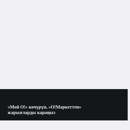
Кремдер жана сывороткалар
Бишкек
Кремдер жана сывороткалар
«Мой О!» көчүрүп, «О!Маркеттен»
жарыяларды караңыз
Көчүрүү үчүн камераны QR-кодго
багыттаңыз