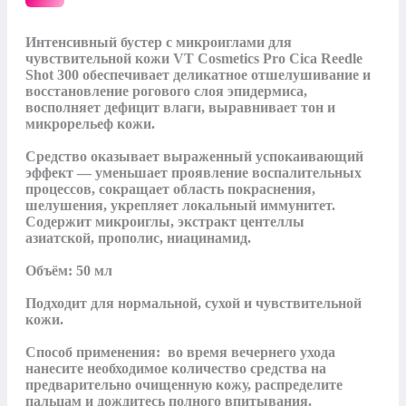
Интенсивный бустер с микроиглами для 
чувствительной кожи VT Cosmetics Pro Cica Reedle 
Shot 300 обеспечивает деликатное отшелушивание и 
восстановление рогового слоя эпидермиса, 
восполняет дефицит влаги, выравнивает тон и 
микрорельеф кожи. 

Средство оказывает выраженный успокаивающий 
эффект — уменьшает проявление воспалительных 
процессов, сокращает область покраснения, 
шелушения, укрепляет локальный иммунитет. 
Содержит микроиглы, экстракт центеллы 
азиатской, прополис, ниацинамид. 

Объём: 50 мл

Подходит для нормальной, сухой и чувствительной 
кожи. 

Способ применения:  во время вечернего ухода 
нанесите необходимое количество средства на 
предварительно очищенную кожу, распределите 
пальцам и дождитесь полного впитывания. 