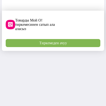
Товарды Мой О!
тиркемесинен сатып ала
аласыз
Тиркемеден ачуу