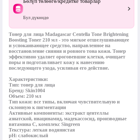
Бөлүп төлөөгө/кредитке товарлар
Бул дүкөндө
Тонер для лица Madagascar Centella Tone Brightening 
Boosting Toner 210 мл - это мягкое отшелушивающее 
и успокаивающее средство, направленное на 
восстановление сияния и ровного тона кожи. Тонер 
эффективно удаляет ороговевшие клетки, очищает 
поры и подготавливает кожу к нанесению 
последующего ухода, усиливая его действие.

Характеристики:

Тип: тонер для лица

Бренд: Skin1004

Объем: 210 мл

Тип кожи: все типы, включая чувствительную и 
склонную к пигментации

Активные компоненты: экстракт центеллы 
азиатской, ниацинамид, мадекассосид, производные 
витамина C, комплекс Singreen

Текстура: легкая водянистая

pH: слабокислый
