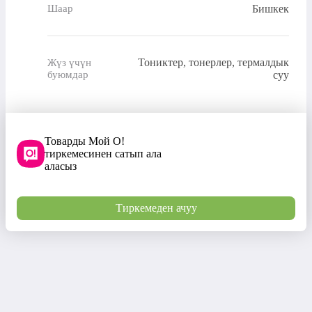
Бишкек
Шаар
Тониктер, тонерлер, термалдык
Жүз үчүн
буюмдар
суу
Товарды Мой О!
тиркемесинен сатып ала
аласыз
Тиркемеден ачуу