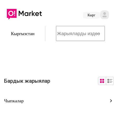
Кырг
Кыргызстан
Бардык жарыялар
Чыпкалар