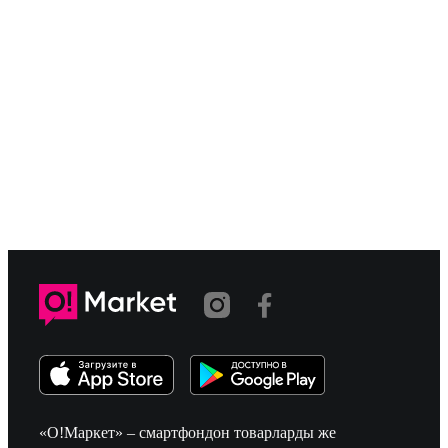
«О!Маркет» – смартфондон товарларды же