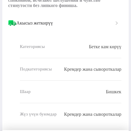
спокойной, исчезают шелушения и чувство 
стянутости без липкого финиша.
Акысыз жеткирүү
Бетке кам көрүү
Категориясы
Кремдер жана сывороткалар
Подкатегориясы
Бишкек
Шаар
Кремдер жана сывороткалар
Жүз үчүн буюмдар