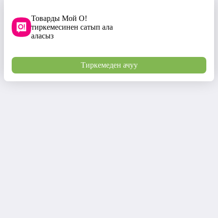
Товарды Мой О!
тиркемесинен сатып ала
аласыз
Тиркемеден ачуу