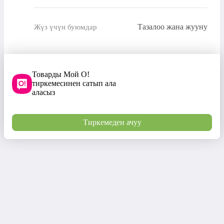
Тазалоо жана жууну
Жүз үчүн буюмдар
Товарды Мой О!
тиркемесинен сатып ала
аласыз
Тиркемеден ачуу