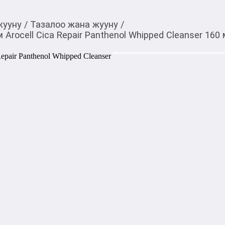
жууну
/
Тазалоо жана жууну
/
rocell Cica Repair Panthenol Whipped Cleanser 160
1 350,00
c
Товарды Мой О!
тиркемесинен сатып ала
Мусс для умывания с 
аласыз
Panthenol Whipped Cle
Мусс для умывания с пантено
Whipped Cleanser 160 мл —
текстурой, которое бережно 
пересушивая кожу. Содержит
успокаивать кожу, уменьша
барьер. 

Подходит для чувствительно
очищение без стянутости.