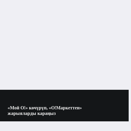
«Мой О!» көчүрүп, «О!Маркеттен»
жарыяларды караңыз
Көчүрүү үчүн камераны QR-кодго
багыттаңыз