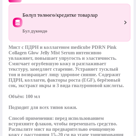
Бөлүп төлөөгө/кредитке товарлар
Бул дүкөндө
Мист с ПДРН и коллагеном medicube PDRN Pink 
Collagen Glow Jelly Mist Serum интенсивно 
увлажняет, повышает упругость и эластичность. 
Смягчает огрубевшую кожу и разглаживает 
текстуру, замедляет старение. Устраняет тусклый 
тон и возвращает лицу здоровое сияние. Содержит 
ПДРН, коллаген, факторы роста (EGF), берёзовый 
сок, экстракт икры и 3 вида гиалуроновой кислоты.

Объём: 100 мл

Подходит для всех типов кожи.

Способ применения: перед использованием 
встряхните флакон, чтобы перемешать средство. 
Распылите мист на предварительно очищенную 
кожу с расстояния 15–20 см на этапе тонизирования 