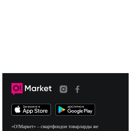
«О!Маркет» – смартфондон товарларды же