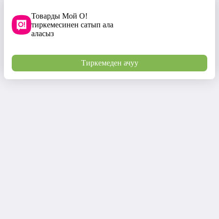
Товарды Мой О!
тиркемесинен сатып ала
аласыз
Тиркемеден ачуу