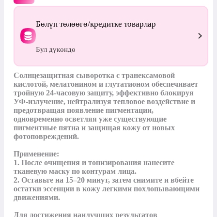
Бөлүп төлөөгө/кредитке товарлар
Бул дүкөндө
Солнцезащитная сыворотка с транексамовой 
кислотой, мелатонином и глутатионом обеспечивает 
тройную 24-часовую защиту, эффективно блокируя 
УФ-излучение, нейтрализуя тепловое воздействие и 
предотвращая появление пигментации, 
одновременно осветляя уже существующие 
пигментные пятна и защищая кожу от новых 
фотоповреждений.

Применение:

1. После очищения и тонизирования нанесите 
тканевую маску по контурам лица.

2. Оставьте на 15–20 минут, затем снимите и вбейте 
остатки эссенции в кожу легкими похлопывающими 
движениями.

Для достижения наилучших результатов 