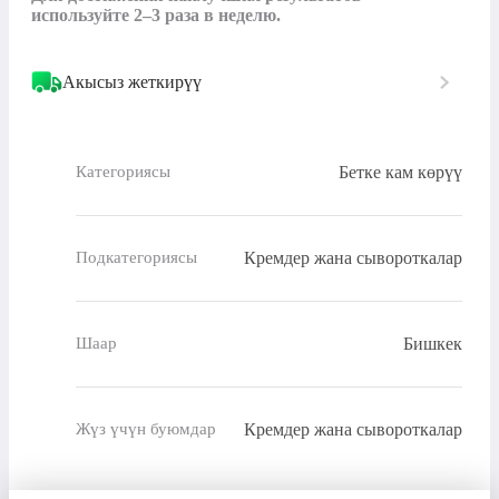
используйте 2–3 раза в неделю.
Акысыз жеткирүү
Бетке кам көрүү
Категориясы
Кремдер жана сывороткалар
Подкатегориясы
Бишкек
Шаар
Кремдер жана сывороткалар
Жүз үчүн буюмдар