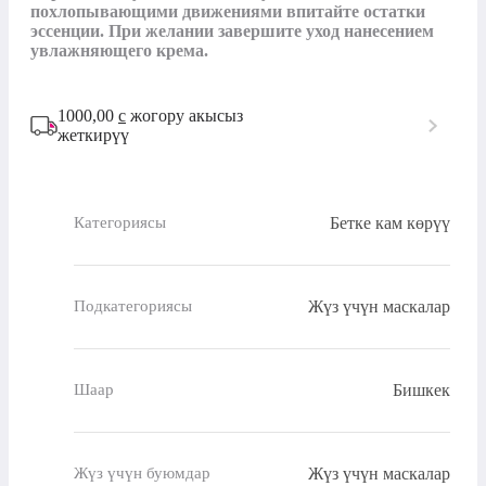
похлопывающими движениями впитайте остатки 
эссенции. При желании завершите уход нанесением 
увлажняющего крема.
1000,00
с
жогору акысыз
жеткирүү
Бетке кам көрүү
Категориясы
Жүз үчүн маскалар
Подкатегориясы
Бишкек
Шаар
Жүз үчүн маскалар
Жүз үчүн буюмдар