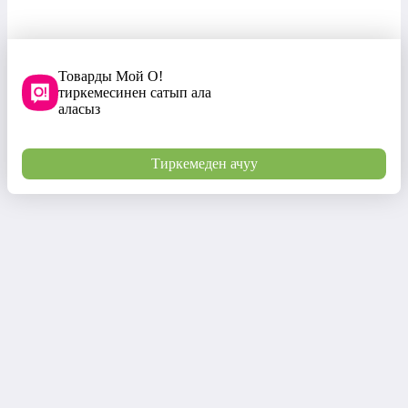
Товарды Мой О!
тиркемесинен сатып ала
аласыз
Тиркемеден ачуу