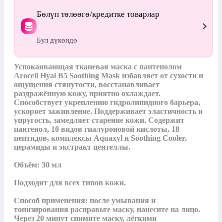
Бөлүп төлөөгө/кредитке товарлар
Бул дүкөндө
Успокаивающая тканевая маска с пантенолом 
Arocell Hyal B5 Soothing Mask избавляет от сухости и 
ощущения стянутости, восстанавливает 
раздражённую кожу, приятно охлаждает. 
Способствует укреплению гидролипидного барьера, 
ускоряет заживление. Поддерживает эластичность и 
упругость, замедляет старение кожи. Содержит 
пантенол, 10 видов гиалуроновой кислоты, 18 
пептидов, комплексы Aquaxyl и Soothing Cooler, 
церамиды и экстракт центеллы.

Объём: 30 мл

Подходит для всех типов кожи.

Способ применения: после умывания и 
тонизирования расправьте маску, нанесите на лицо. 
Через 20 минут снимите маску, лёгкими 