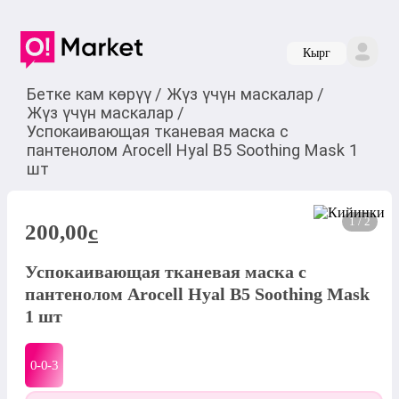
Кырг
Бетке кам көрүү
/
Жүз үчүн маскалар
/
Жүз үчүн маскалар
/
Успокаивающая тканевая маска с
пантенолом Arocell Hyal B5 Soothing Mask 1
шт
1 / 2
200,00
c
Успокаивающая тканевая маска с
пантенолом Arocell Hyal B5 Soothing Mask
1 шт
0-0-
3