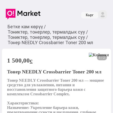
Кырг
Бетке кам көрүү
/
Тониктер, тонерлер, термалдык суу
/
Тониктер, тонерлер, термалдык суу
/
Тонер NEEDLY Crossbarrier Toner 200 мл
1 / 2
1 500,00
c
Тонер NEEDLY Crossbarrier Toner 200 мл
Тонер NEEDLY Crossbarrier Toner 200 мл — мощное 
средство для увлажнения, питания и 
восстановления защитного барьера кожи с 
комплексом Crossbarrier Complex.

Характеристики:

Назначение: Укрепление барьера кожи, 
предотвращение сухости и шелушения, глубокое 