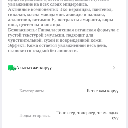
увлажнение на всех слоях эпидермиса.

Активные компоненты: Эко-керамиды, пантенол, 
сквалан, масла макадамии, авокадо и пальмы, 
аллантоин, витамин E, экстракты амаранта, коры 
ивы, центеллы и инжира.

Безопасность: Гипоаллергенная веганская формула с 
густой текстурой эмульсии, подходит для 
чувствительной, сухой и поврежденной кожи.

Эффект: Кожа остается увлажненной весь день, 
становится гладкой без липкости.
Акысыз жеткирүү
Бетке кам көрүү
Категориясы
Тониктер, тонерлер, термалдык
Подкатегориясы
суу