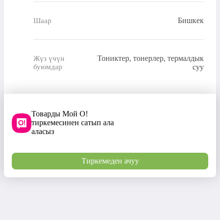
Бишкек
Шаар
Тониктер, тонерлер, термалдык
Жүз үчүн
буюмдар
суу
Товарды Мой О!
тиркемесинен сатып ала
аласыз
Тиркемеден ачуу