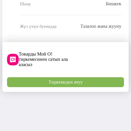
Бишкек
Шаар
Тазалоо жана жууну
Жүз үчүн буюмдар
Товарды Мой О!
тиркемесинен сатып ала
аласыз
Тиркемеден ачуу