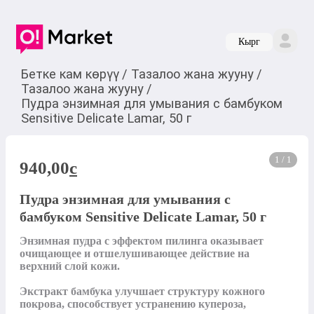
Кырг
Бетке кам көрүү
/
Тазалоо жана жууну
/
Тазалоо жана жууну
/
Пудра энзимная для умывания с бамбуком
Sensitive Delicate Lamar, 50 г
1 / 1
940,00
c
Пудра энзимная для умывания с
бамбуком Sensitive Delicate Lamar, 50 г
Энзимная пудра с эффектом пилинга оказывает 
очищающее и отшелушивающее действие на 
верхний слой кожи.

Экстракт бамбука улучшает структуру кожного 
покрова, способствует устранению купероза, 