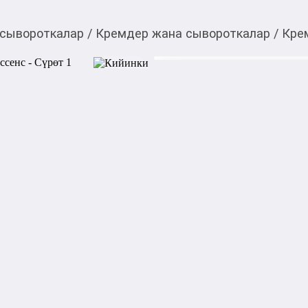
 сывороткалар
/
Кремдер жана сывороткалар
/
Кре
1 800,00
c
Товарды Мой О!
тиркемесинен сатып ала
Крем для лица Алое В
аласыз
Увлажняющий крем для лица
гиалуроновой

кислотой, маслом из виногр
Подходит для всех типов кож
Смягчает кожу и глубоко ув
пилинга.

Регулярное использование 
ей здоровый вид. Крем быс
жирности.
Категориясы