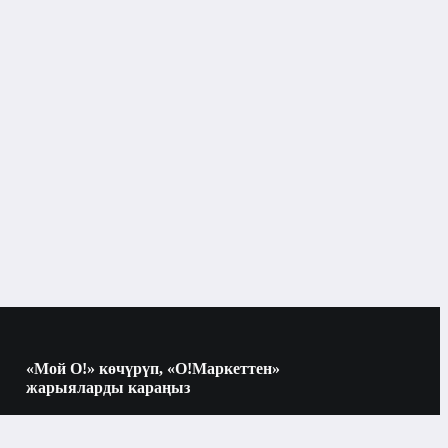
Кремдер жана сывороткалар
«Мой О!» көчүрүп, «О!Маркеттен»
жарыяларды караңыз
Көчүрүү үчүн камераны QR-кодго
багыттаңыз