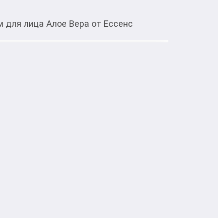
м для лица Алое Вера от Ессенс
Тиркемеден ачуу
ера от Ессенс
 с алоэ вера, аргановым биомаслом, 
адных семечек и экстрактом огурца.

и.

лажняет её особенно после процедуры 
способствует омолаживанию кожи и придает 
тро впитывается и не оставляет ощущения 
Бетке кам көрүү