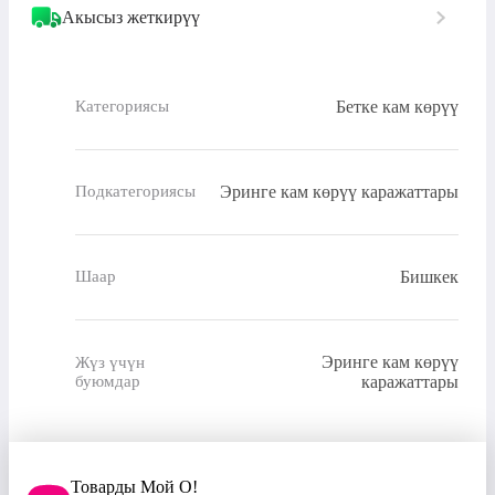
Акысыз жеткирүү
Бетке кам көрүү
Категориясы
Эринге кам көрүү каражаттары
Подкатегориясы
Бишкек
Шаар
Эринге кам көрүү
Жүз үчүн
буюмдар
каражаттары
Товарды Мой О!