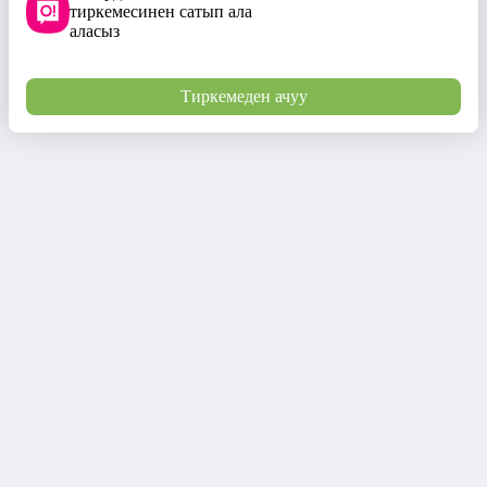
тиркемесинен сатып ала
аласыз
Тиркемеден ачуу