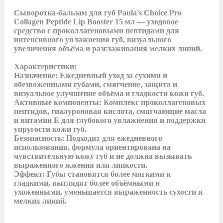
Сыворотка‑бальзам для губ Paula's Choice Pro 
Collagen Peptide Lip Booster 15 мл — уходовое 
средство с проколлагеновыми пептидами для 
интенсивного увлажнения губ, визуального 
увеличения объёма и разглаживания мелких линий.

Характеристики:

Назначение: Ежедневный уход за сухими и 
обезвоженными губами, смягчение, защита и 
визуальное улучшение объёма и гладкости кожи губ.

Активные компоненты: Комплекс проколлагеновых 
пептидов, гиалуроновая кислота, смягчающие масла 
и витамин E для глубокого увлажнения и поддержки 
упругости кожи губ.

Безопасность: Подходит для ежедневного 
использования, формула ориентирована на 
чувствительную кожу губ и не должна вызывать 
выраженного жжения или липкости.

Эффект: Губы становятся более мягкими и 
гладкими, выглядят более объёмными и 
ухоженными, уменьшается выраженность сухости и 
мелких линий.