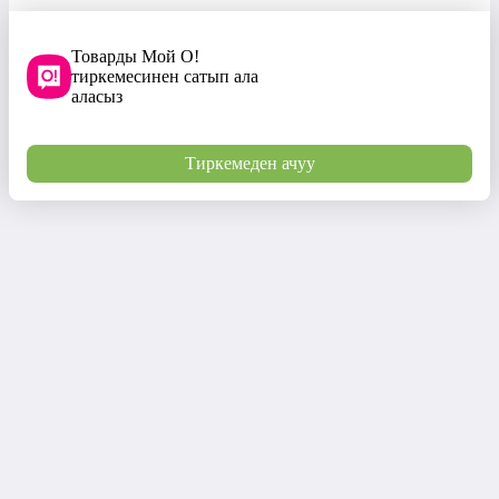
Товарды Мой О!
тиркемесинен сатып ала
аласыз
Тиркемеден ачуу