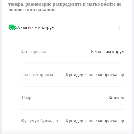
тонера, равномерно распределите и мягко вбейте до 
полного впитывания.
Акысыз жеткирүү
Бетке кам көрүү
Категориясы
Кремдер жана сывороткалар
Подкатегориясы
Бишкек
Шаар
Кремдер жана сывороткалар
Жүз үчүн буюмдар