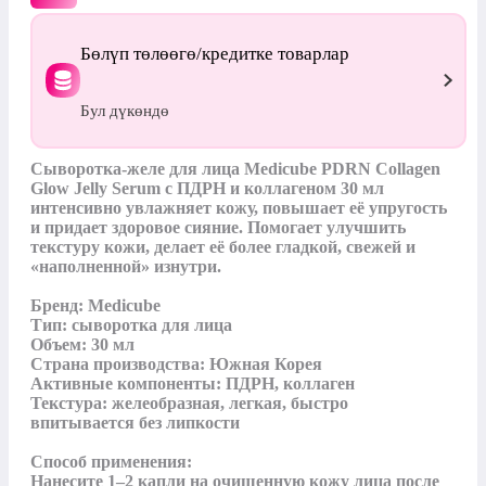
Бөлүп төлөөгө/кредитке товарлар
Бул дүкөндө
Сыворотка-желе для лица Medicube PDRN Collagen 
Glow Jelly Serum с ПДРН и коллагеном 30 мл 
интенсивно увлажняет кожу, повышает её упругость 
и придает здоровое сияние. Помогает улучшить 
текстуру кожи, делает её более гладкой, свежей и 
«наполненной» изнутри.

Бренд: Medicube

Тип: сыворотка для лица

Объем: 30 мл

Страна производства: Южная Корея

Активные компоненты: ПДРН, коллаген

Текстура: желеобразная, легкая, быстро 
впитывается без липкости

Способ применения:

Нанесите 1–2 капли на очищенную кожу лица после 