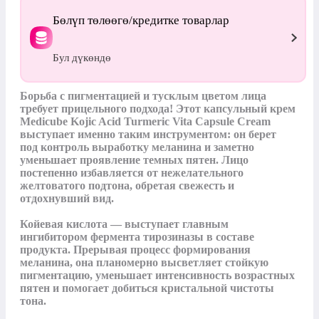
Бөлүп төлөөгө/кредитке товарлар
Бул дүкөндө
Борьба с пигментацией и тусклым цветом лица 
требует прицельного подхода! Этот капсульный крем 
Medicube Kojic Acid Turmeric Vita Capsule Cream 
выступает именно таким инструментом: он берет 
под контроль выработку меланина и заметно 
уменьшает проявление темных пятен. Лицо 
постепенно избавляется от нежелательного 
желтоватого подтона, обретая свежесть и 
отдохнувший вид.

Койевая кислота — выступает главным 
ингибитором фермента тирозиназы в составе 
продукта. Прерывая процесс формирования 
меланина, она планомерно высветляет стойкую 
пигментацию, уменьшает интенсивность возрастных 
пятен и помогает добиться кристальной чистоты 
тона.
