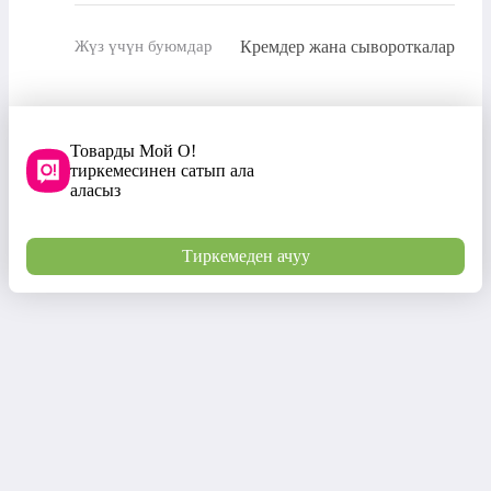
Кремдер жана сывороткалар
Жүз үчүн буюмдар
Товарды Мой О!
тиркемесинен сатып ала
аласыз
Тиркемеден ачуу