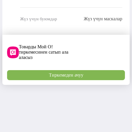
Жүз үчүн маскалар
Жүз үчүн буюмдар
Товарды Мой О!
тиркемесинен сатып ала
аласыз
Тиркемеден ачуу