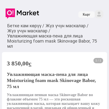
Кырг
Бетке кам көрүү
/
Жүз үчүн маскалар
/
Жүз үчүн маскалар
/
Увлажняющая маска-пена для лица
Moisturizing foam mask Skinovage Babor, 75
мл
1 / 1
3 850,00
c
Увлажняющая маска-пена для лица
Moisturizing foam mask Skinovage Babor,
75 мл
Увлажняющая пенная маска Skinovage Babor во 
флаконе объемом 75 мл — это роскошная 
увлажняющая маска, которая насыщает вашу кожу 
насыщенной влагой, придавая ей обновленный и 