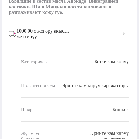
Входящие в состав масла Авокадо, Виноградной 
косточки, Ши и Миндаля восстанавливают и 
разглаживают кожу губ.
1000,00
с
жогору акысыз
жеткирүү
Бетке кам көрүү
Категориясы
Эринге кам көрүү каражаттары
Подкатегориясы
Бишкек
Шаар
Эринге кам көрүү
Жүз үчүн
буюмдар
каражаттары