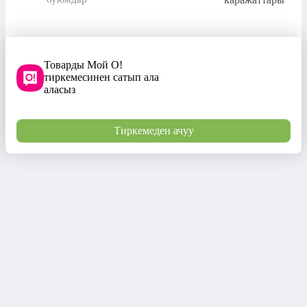
Товарды Мой О!
тиркемесинен сатып ала
аласыз
Тиркемеден ачуу