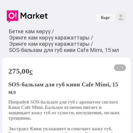
Кырг
Бетке кам көрүү
/
Эринге кам көрүү каражаттары
/
Эринге кам көрүү каражаттары
/
SOS-бальзам для губ киви Cafe Mimi, 15 мл
1 / 1
275,00
c
SOS-бальзам для губ киви Cafe Mimi, 15
мл
Попробуй SOS-бальзам для губ с ароматом спелого 
Киви Cafe Mimi. Бальзам отлично питает и 
защищает кожу губ от сухости, шелушения, мелких 
трещинок.

Экстракт Киви увлажняет и смягчает кожу губ. 