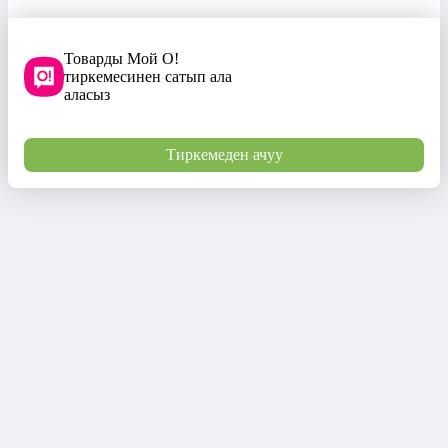
Товарды Мой О!
тиркемесинен сатып ала
аласыз
Тиркемеден ачуу