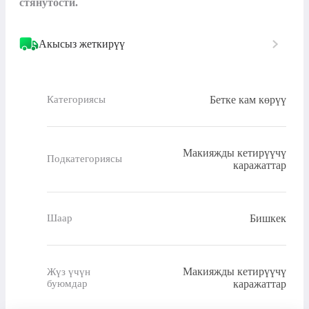
стянутости.
Акысыз жеткирүү
Бетке кам көрүү
Категориясы
Макияжды кетирүүчү
Подкатегориясы
каражаттар
Бишкек
Шаар
Макияжды кетирүүчү
Жүз үчүн
буюмдар
каражаттар