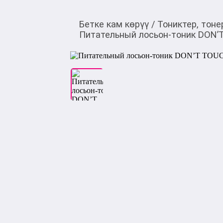
Бетке кам көрүү
/
Тониктер, тоне
Питательный лосьон‑тоник DON’