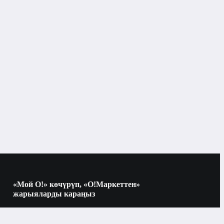
Тониктер, тонерлер, термалдык суу
«Мой О!» көчүрүп, «О!Маркеттен»
жарыяларды караңыз
Көчүрүү үчүн камераны QR-кодго
багыттаңыз