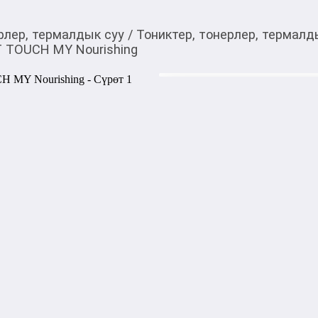
рлер, термалдык суу
/
Тониктер, тонерлер, термалд
T TOUCH MY Nourishing
2 400,00
c
Товарды Мой О!
тиркемесинен сатып ала
Питательный лосьо
аласыз
Nourishing
Питательный лосьон‑тоник
Lotion‑Toner, 250 мл — лё
всех типов кожи, который г
Формула с растительными э
антиоксидантами увлажняет,
её текстуру и придаёт здоро
ежедневного использования,
комфортное ощущение свеже
Характеристики

Тип: лосьон‑тоник для лица
