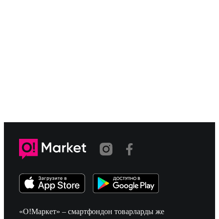
«О!Маркет» – смартфондон товарларды же