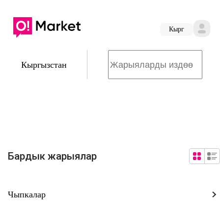
Кырг
Кыргызстан
Бардык жарыялар
Чыпкалар