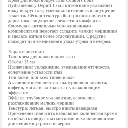
Крем для кожи вокруг глаз Comfort Zone 
Hydramemory Depuff 15 мл интенсивно увлажняет 
кожу вокруг глаз, уменьшая отёчность и ощущение 
тяжести. Лёгкая текстура быстро впитывается и 
дарит коже ощущение свежести и комфорта. 
Формула с активными увлажняющими 
компонентами помогает сгладить мелкие морщинки 
и сделать взгляд более отдохнувшим. Средство 
подходит для ежедневного ухода утром и вечером.

Характеристики:

Тип: крем для кожи вокруг глаз

Объём: 15 мл

Назначение: увлажнение, уменьшение отёчности, 
облегчение усталости глаз

Тип кожи: для всех типов кожи

Активные компоненты: гиалуроновая кислота, 
кофеин, масла и экстракты с увлажняющим 
эффектом

Эффект: глубокое увлажнение, освежение, 
разглаживание мелких морщин

Текстура: лёгкая, быстро впитывающаяся

Применение: наносить небольшое количество крема 
на область вокруг глаз мягкими похлопывающими 
движениями утром и вечером