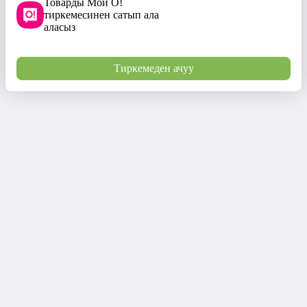
Товарды Мой О!
тиркемесинен сатып ала
аласыз
Тиркемеден ачуу