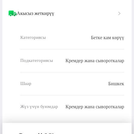
Акысыз жеткирүү
Бетке кам көрүү
Категориясы
Кремдер жана сывороткалар
Подкатегориясы
Бишкек
Шаар
Кремдер жана сывороткалар
Жүз үчүн буюмдар