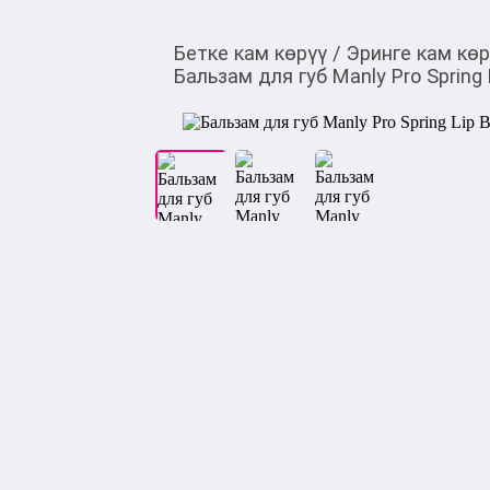
Бетке кам көрүү
/
Эринге кам кө
Бальзам для губ Manly Pro Spring L