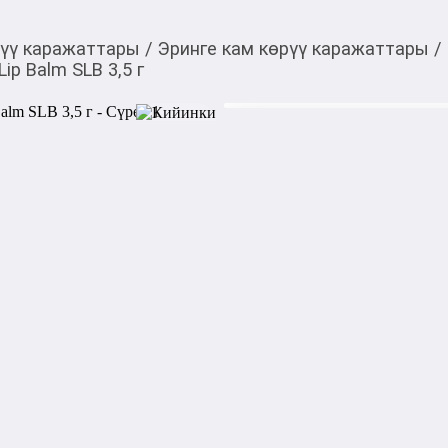
рүү каражаттары
/
Эринге кам көрүү каражаттары
/
ip Balm SLB 3,5 г
800,00
c
Товарды Мой О!
тиркемесинен сатып ала
Бальзам для губ Manly
аласыз
Нежный бальзам Manly Pro S
легким фруктовым ароматом
увлажнение, а также длител
кожи губ.

Эффективно защищает губы
среды (сухой воздух, резкие 
Бальзам не имеет оттенка, п
основы для макияжа губ, в 
макияжу со стойкими мато