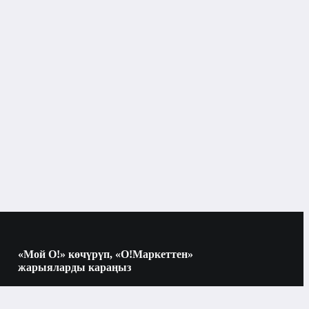
«Мой О!» көчүрүп, «О!Маркеттен»
жарыяларды караңыз
Көчүрүү үчүн камераны QR-кодго
багыттаңыз