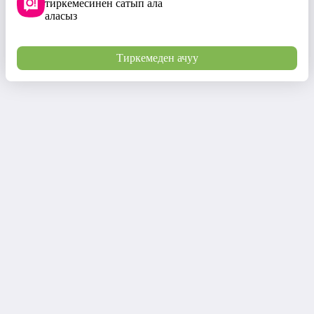
тиркемесинен сатып ала
аласыз
Тиркемеден ачуу