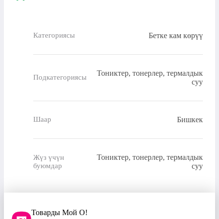
Бетке кам көрүү
Категориясы
Тониктер, тонерлер, термалдык
Подкатегориясы
суу
Бишкек
Шаар
Тониктер, тонерлер, термалдык
Жүз үчүн
буюмдар
суу
Товарды Мой О!