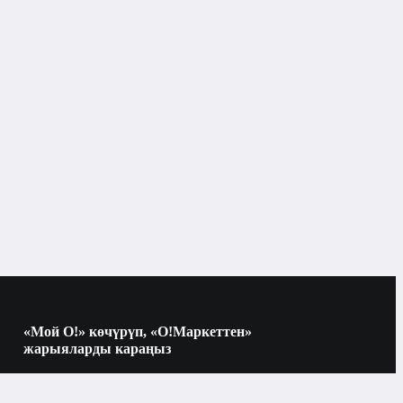
Бишкек
Патчтар
«Мой О!» көчүрүп, «О!Маркеттен»
жарыяларды караңыз
Көчүрүү үчүн камераны QR-кодго
багыттаңыз