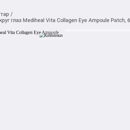
тар
/
уг глаз Mediheal Vita Collagen Eye Ampoule Patch, 
1 000,00
c
Товарды Мой О!
тиркемесинен сатып ала
Гидрогелевые патчи д
аласыз
Collagen Eye Ampoule 
Mediheal Vita Collagen Eye 
кожи вокруг глаз, обогащё
помогают увлажнить, освет
отёки и тёмные круги. 

Патчи также способствуют 
мелких морщин, делая взгл
Характеристики:

Тип продукта: Гидрогелевые
Основные ингредиенты: Кол