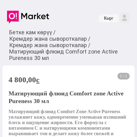
Кырг
Бетке кам көрүү
/
Кремдер жана сывороткалар
/
Кремдер жана сывороткалар
/
Матирующий флюид Comfort zone Active
Pureness 30 мл
1 / 1
4 800,00
c
Матирующий флюид Comfort zone Active
Pureness 30 мл
Матирующий флюид Comfort Zone Active Pureness 
увлажняет кожу, одновременно уменьшая излишний 
блеск и ощущение жирности. Его формула с 
витамином C и матирующими компонентами 
выравнивает тон и делает кожу более свежей и 