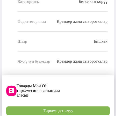
Бетке кам көрүү
Категориясы
Кремдер жана сывороткалар
Подкатегориясы
Бишкек
Шаар
Кремдер жана сывороткалар
Жүз үчүн буюмдар
Товарды Мой О!
тиркемесинен сатып ала
аласыз
Тиркемеден ачуу