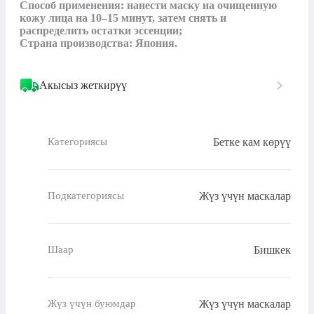
Способ применения: нанести маску на очищенную 
кожу лица на 10–15 минут, затем снять и 
распределить остатки эссенции;

Страна производства: Япония.
Акысыз жеткирүү
Бетке кам көрүү
Категориясы
Жүз үчүн маскалар
Подкатегориясы
Бишкек
Шаар
Жүз үчүн маскалар
Жүз үчүн буюмдар