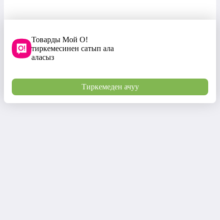
Товарды Мой О!
тиркемесинен сатып ала
аласыз
Тиркемеден ачуу