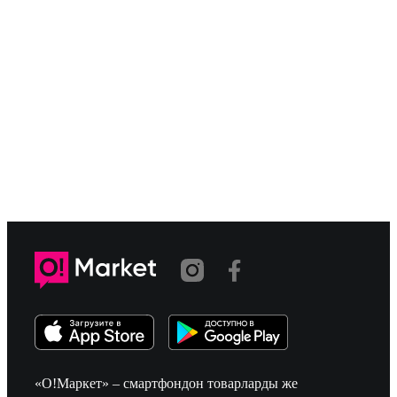
«О!Маркет» – смартфондон товарларды же