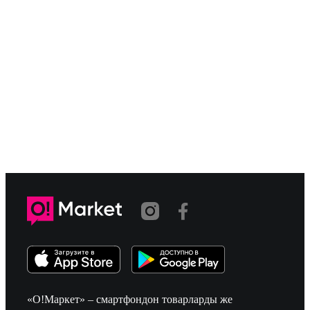
«О!Маркет» – смартфондон товарларды же