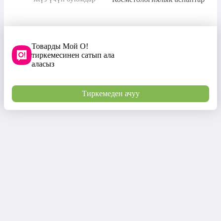
Товарды Мой О!
тиркемесинен сатып ала
аласыз
Тиркемеден ачуу