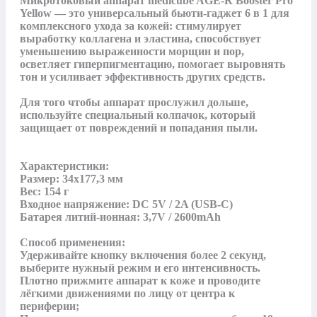
Микротоковый аппарат medicube AGE-R Booster Pro 
Yellow — это универсальный бьюти-гаджет 6 в 1 для 
комплексного ухода за кожей: стимулирует 
выработку коллагена и эластина, способствует 
уменьшению выраженности морщин и пор, 
осветляет гиперпигментацию, помогает выровнять 
тон и усиливает эффективность других средств. 

Для того чтобы аппарат прослужил дольше, 
используйте специальный колпачок, который 
защищает от повреждений и попадания пыли.

Характеристики:

Размер: 34х177,3 мм

Вес: 154 г

Входное напряжение: DC 5V / 2A (USB-C)

Батарея литий-ионная: 3,7V / 2600mAh

Способ применения: 

Удерживайте кнопку включения более 2 секунд, 
выберите нужный режим и его интенсивность.

Плотно прижмите аппарат к коже и проводите 
лёгкими движениями по лицу от центра к 
периферии;
