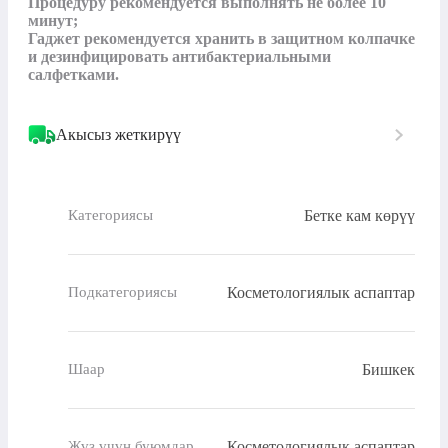
Процедуру рекомендуется выполнять не более 10 
минут;

Гаджет рекомендуется хранить в защитном колпачке 
и дезинфицировать антибактериальными 
салфетками.
Акысыз жеткирүү
Бетке кам көрүү
Категориясы
Косметологиялык аспаптар
Подкатегориясы
Бишкек
Шаар
Косметологиялык аспаптар
Жүз үчүн буюмдар