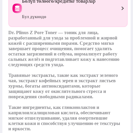
Бөлүп төлөөгө/кредитке товарлар
Бул дүкөндө
Dr. Plinus Z Pore Toner — тоник для лица, 
разработанный для ухода за проблемной и жирной 
кожей с расширенными порами. Средство мягко 
завершает процесс очищения, помогает удалить 
остатки загрязнений и себума, нормализует работу 
сальных желёз и подготавливает кожу к нанесению 
следующих средств ухода.

Травяные экстракты, такие как экстракт зеленого 
чая, экстракт кофейных зерен и экстракт листьев 
хурмы, богаты антиоксидантами, которые 
защищают кожу от окислительного стресса и 
повреждения свободными радикалами.

Такие ингредиенты, как глюконолактон и 
каприлоилсалициловая кислота, обеспечивают 
мягкое отшелушивание, удаляя омертвевшие 
клетки кожи и способствуя улучшению ее текстуры 
и яркости.