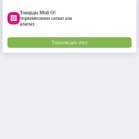
Товарды Мой О!
тиркемесинен сатып ала
аласыз
Тиркемеден ачуу