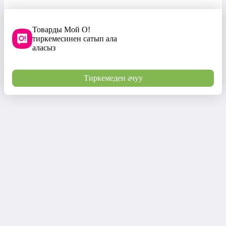
Товарды Мой О!
тиркемесинен сатып ала
аласыз
Тиркемеден ачуу