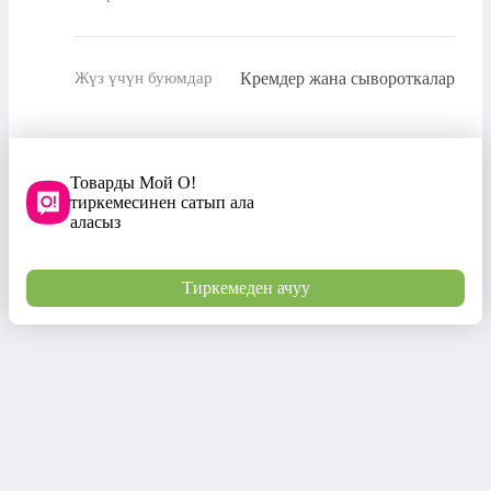
Кремдер жана сывороткалар
Жүз үчүн буюмдар
Товарды Мой О!
тиркемесинен сатып ала
аласыз
Тиркемеден ачуу