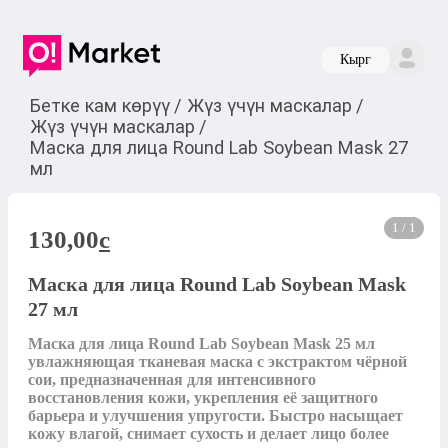
Кырг
Бетке кам көрүү
/
Жүз үчүн маскалар
/
Жүз үчүн маскалар
/
Маска для лица Round Lab Soybean Mask 27
мл
1 / 1
130,00
c
Маска для лица Round Lab Soybean Mask
27 мл
Маска для лица Round Lab Soybean Mask 25 мл 
увлажняющая тканевая маска с экстрактом чёрной 
сои, предназначенная для интенсивного 
восстановления кожи, укрепления её защитного 
барьера и улучшения упругости. Быстро насыщает 
кожу влагой, снимает сухость и делает лицо более 