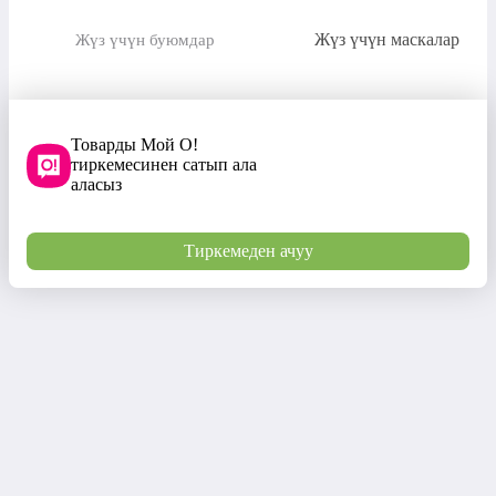
Жүз үчүн маскалар
Жүз үчүн буюмдар
Товарды Мой О!
тиркемесинен сатып ала
аласыз
Тиркемеден ачуу