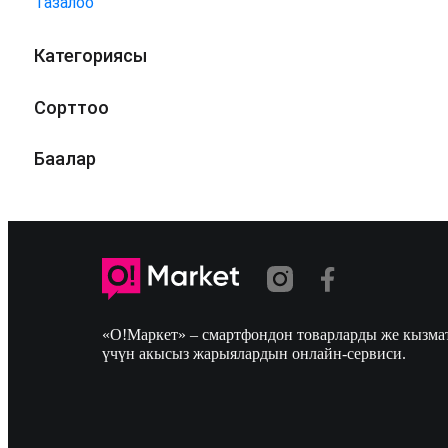
Тазалоо
Категориясы
Сорттоо
Баалар
«О!Маркет» – смартфондон товарларды же кызмат
үчүн акысыз жарыялардын онлайн-сервиси.