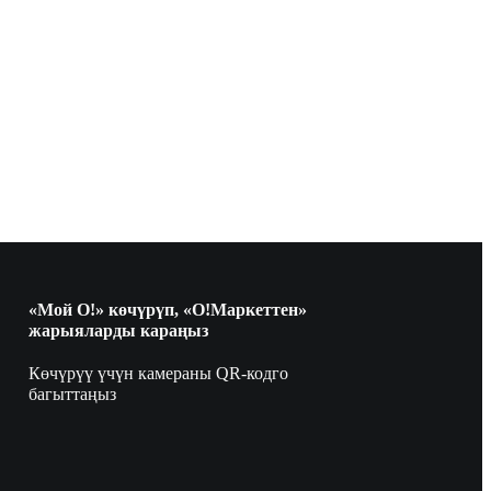
«Мой О!» көчүрүп, «О!Маркеттен»
жарыяларды караңыз
Көчүрүү үчүн камераны QR-кодго
багыттаңыз