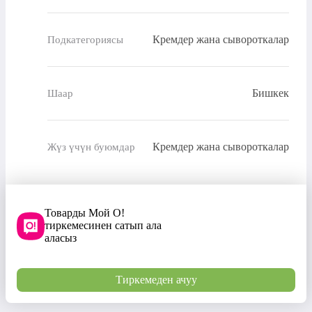
Кремдер жана сывороткалар
Подкатегориясы
Бишкек
Шаар
Кремдер жана сывороткалар
Жүз үчүн буюмдар
Товарды Мой О!
тиркемесинен сатып ала
аласыз
Тиркемеден ачуу