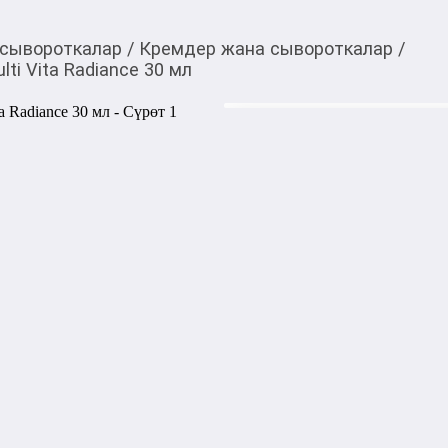
 сывороткалар
/
Кремдер жана сывороткалар
/
i Vita Radiance 30 мл
6 450,00
c
Товарды Мой О!
тиркемесинен сатып ала
Сыворотка для лица G
аласыз
мл
0-0-
6
Сыворотка для лица GENOSY
осветляющее и выравнивающ
корейского бренда Genosys
помогает улучшить тон кожи
уменьшить тусклость и при
поддерживая упругость. Лёг