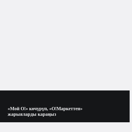
Кремдер жана сывороткалар
«Мой О!» көчүрүп, «О!Маркеттен»
жарыяларды караңыз
Көчүрүү үчүн камераны QR-кодго
багыттаңыз