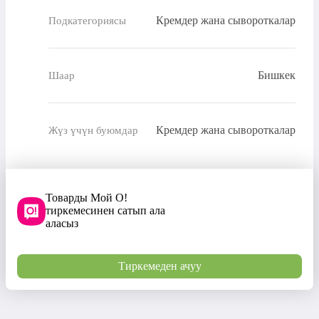
Кремдер жана сывороткалар
Подкатегориясы
Бишкек
Шаар
Кремдер жана сывороткалар
Жүз үчүн буюмдар
Товарды Мой О!
тиркемесинен сатып ала
аласыз
Тиркемеден ачуу