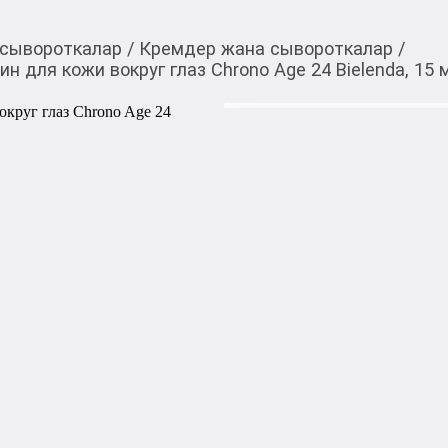
 сывороткалар
/
Кремдер жана сывороткалар
/
для кожи вокруг глаз Chrono Age 24 Bielenda, 15 
770,00
c
Товарды Мой О!
тиркемесинен сатып ала
Увлажняющий крем п
аласыз
глаз Chrono Age 24 Bie
Увлажняющий крем против 
24 Bielenda создан специаль
Благодаря эпигенетическом
средство регулирует работу
процессы старения и эффект
упругость.

Инновационная формула осн
который:
