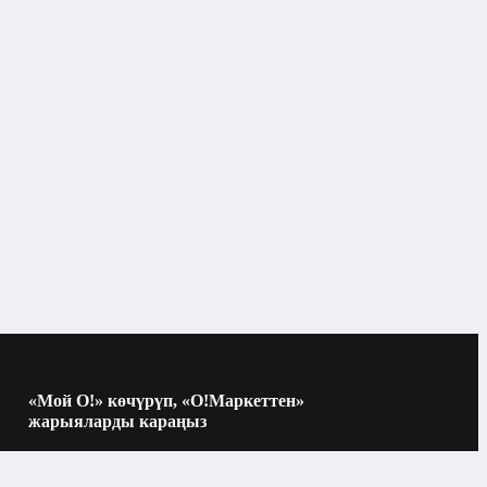
Бетке кам көрүү
Кремдер жана сывороткалар
Бишкек
Кремдер жана сывороткалар
«Мой О!» көчүрүп, «О!Маркеттен»
жарыяларды караңыз
Көчүрүү үчүн камераны QR-кодго
багыттаңыз