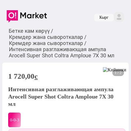
Кырг
Бетке кам көрүү
/
Кремдер жана сывороткалар
/
Кремдер жана сывороткалар
/
Интенсивная разглаживающая ампула
Arocell Super Shot Coltra Amploue 7X 30 мл
1 / 2
1 720,00
c
Интенсивная разглаживающая ампула
Arocell Super Shot Coltra Amploue 7X 30
мл
0-0-
3