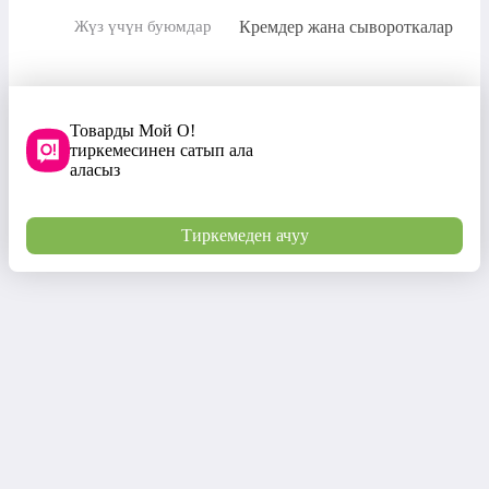
Кремдер жана сывороткалар
Жүз үчүн буюмдар
Товарды Мой О!
тиркемесинен сатып ала
аласыз
Тиркемеден ачуу