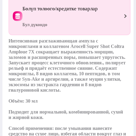
Бөлүп төлөөгө/кредитке товарлар
Бул дүкөндө
Интенсивная разглаживающая ампула с 
микроиглами и коллагеном Arocell Super Shot Coltra 
Amploue 7X сокращает выраженность морщин, 
заломов и расширенных поры, повышает упругость. 
Запускает процесс клеточного обновления., полирует 
рельеф и придаёт естественное сияние. Содержит 
микроиглы, 8 видов коллагена, 10 пептидов, в том 
числе Syn-Ake и аргирелин, а также муцин улитки, 
экзосомы из экстракта гардении и 8 видов 
гиалуроновой кислоты.

Объём: 30 мл

Подходит для нормальной, комбинированной, сухой 
и жирной кожи.

Способ применения: после умывания нанесите 
средство на сухое лицо, избегая области вокруг глаз и 