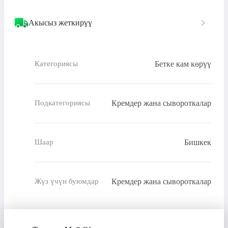
Акысыз жеткирүү
Бетке кам көрүү
Категориясы
Кремдер жана сывороткалар
Подкатегориясы
Бишкек
Шаар
Кремдер жана сывороткалар
Жүз үчүн буюмдар