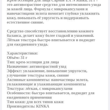
Крем-эссенция для лица Capsule EX N Kinka, 31 г - 
это антивозрастное средство для интенсивного ухода 
за кожей лица. Формула с микрокапсулами и 
наночастицами золота помогает глубоко увлажнять 
кожу, повышать её упругость и поддерживать 
естественное сияние.

Средство способствует восстановлению кожного 
баланса, делает кожу более гладкой и ухоженной. 
Лёгкая текстура быстро впитывается и подходит 
для ежедневного ухода.

Характеристики:

Объём: 31 г

Тип: крем-эссенция для лица

Назначение: антивозрастной уход

Эффект: увлажнение, повышение упругости, 
улучшение текстуры кожи, сияние

Активные компоненты: наночастицы золота, 
увлажняющие и ухаживающие компоненты

Текстура: лёгкая, с микрокапсулами

Особенности: быстро впитывается, подходит для 
ежедневного применения

Тип кожи: для всех типов кожи

Производитель: KINKA