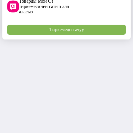
Товарды Мой О!
тиркемесинен сатып ала
аласыз
Тиркемеден ачуу