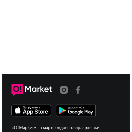
«О!Маркет» – смартфондон товарларды же