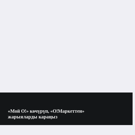
Жүз үчүн маскалар
«Мой О!» көчүрүп, «О!Маркеттен»
жарыяларды караңыз
Көчүрүү үчүн камераны QR-кодго
багыттаңыз