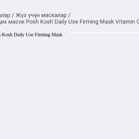
алар
/
Жүз үчүн маскалар
/
 масок Posh Kosh Daily Use Firming Mask Vitamin C
1 100,00
c
Товарды Мой О!
тиркемесинен сатып ала
Набор укрепляющих и
аласыз
Daily Use Firming Mas
0-0-
6
Бөлүп төлөөгө/креди
Бул дүкөндө