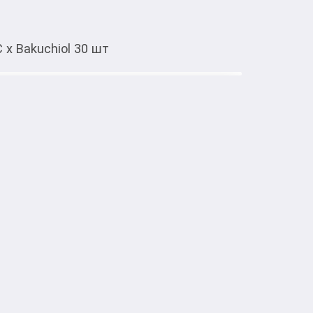
 x Bakuchiol 30 шт
Тиркемеден ачуу
 осветляющих масок Posh Kosh
k Vitamin C x Bakuchiol 30 шт
тке товарлар