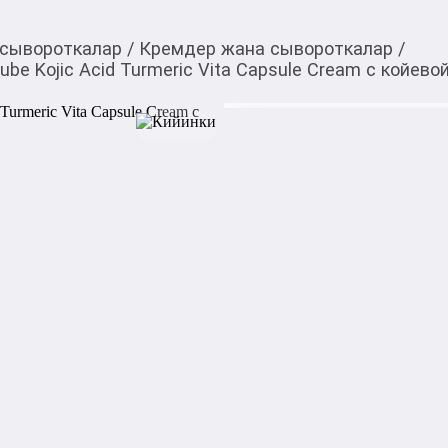
 сывороткалар
/
Кремдер жана сывороткалар
/
e Kojic Acid Turmeric Vita Capsule Cream с койево
1 650,00
c
Товарды Мой О!
тиркемесинен сатып ала
Капсульный крем для 
аласыз
Turmeric Vita Capsule
0-0-
3
Бөлүп төлөөгө/креди
Бул дүкөндө