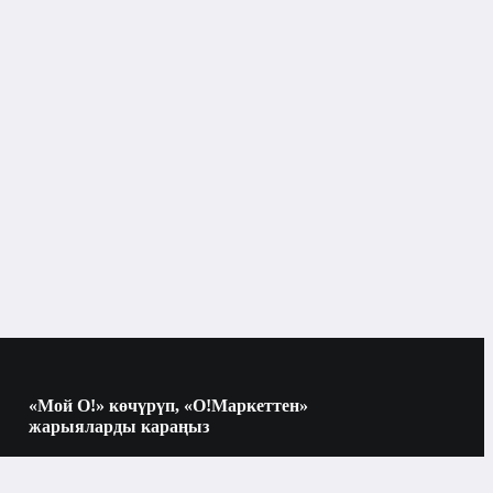
Бишкек
Кремдер жана сывороткалар
«Мой О!» көчүрүп, «О!Маркеттен»
жарыяларды караңыз
Көчүрүү үчүн камераны QR-кодго
багыттаңыз