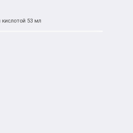
й кислотой 53 мл
Тиркемеден ачуу
лица Medicube Kojic Acid
 Cream с койевой кислотой 53 мл
тке товарлар