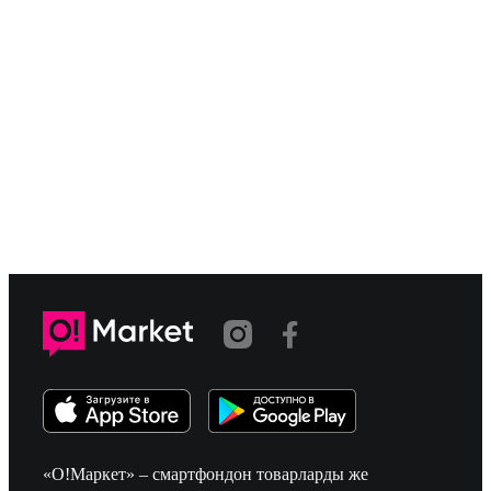
«О!Маркет» – смартфондон товарларды же