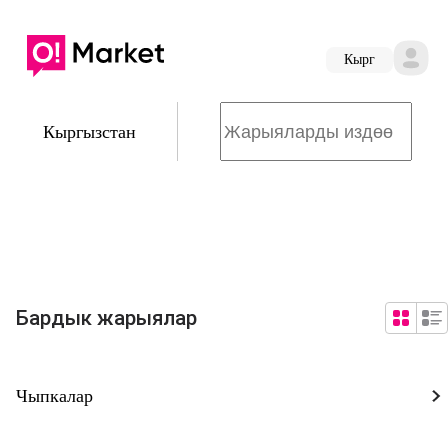
Кырг
Кыргызстан
Бардык жарыялар
Чыпкалар